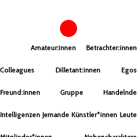
Amateur:innen
Betrachter:innen
Colleagues
Dilletant:innen
Egos
Freund:innen
Gruppe
Handelnde
Intelligenzen
Jemande
Künstler*innen
Leut
Mitglieder*innen
Nebencharaktere